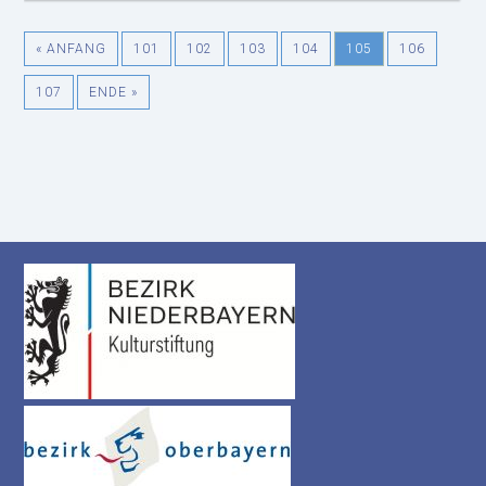
« ANFANG
101
102
103
104
105
106
107
ENDE »