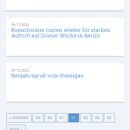
29.12.2022
Rosenheimer rüsten wieder für starken
Auftritt auf Grüner Woche in Berlin
29.12.2022
Neujahrsgruß vom Huosigau
« ANFANG
59
60
61
62
63
64
65
ENDE »