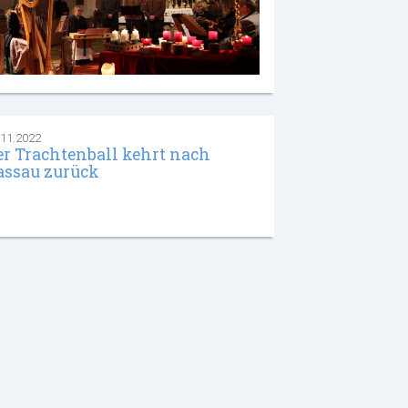
.11.2022
er Trachtenball kehrt nach
assau zurück