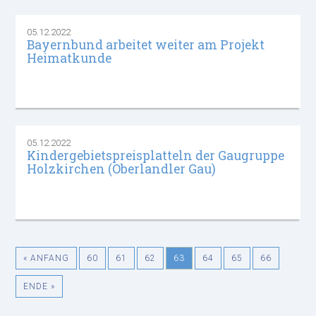
05.12.2022
Bayernbund arbeitet weiter am Projekt
Heimatkunde
05.12.2022
Kindergebietspreisplatteln der Gaugruppe
Holzkirchen (Oberlandler Gau)
« ANFANG
60
61
62
63
64
65
66
ENDE »