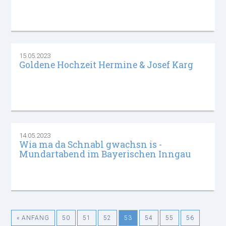
15.05.2023
Goldene Hochzeit Hermine & Josef Karg
14.05.2023
Wia ma da Schnabl gwachsn is -
Mundartabend im Bayerischen Inngau
« ANFANG
50
51
52
53
54
55
56